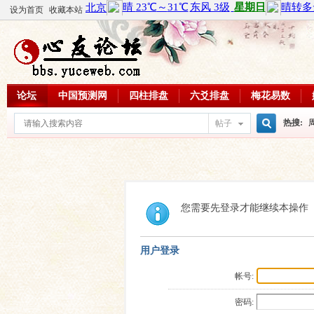
设为首页
收藏本站
论坛
中国预测网
四柱排盘
六爻排盘
梅花易数
热搜:
帖子
搜
周易教
每日一理
索
您需要先登录才能继续本操作
用户登录
帐号:
密码: