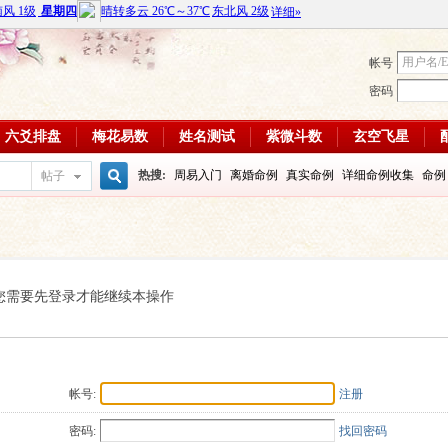
帐号
密码
六爻排盘
梅花易数
姓名测试
紫微斗数
玄空飞星
热搜:
周易入门
离婚命例
真实命例
详细命例收集
命例
帖子
搜
周易教学视频
富贵八字命例
大运
输赢如何
学习班
八
每日一理84
每日一理85
索
您需要先登录才能继续本操作
帐号:
注册
密码:
找回密码