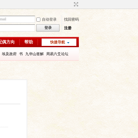
自动登录
找回密码
登录
注册
配偶方向
帮助
快捷导航
埃及政府
书
九华山签解
周易六爻论坛
字喜用神
八字教程
每日一理67
每日一理65