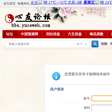
设为首页
收藏本站
论坛
中国预测网
四柱排盘
六爻排盘
梅花易数
热搜:
帖子
搜
周易教
每日一理
索
您需要先登录才能继续本操作
用户登录
帐号:
密码: