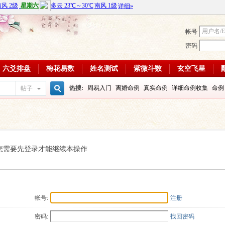
帐号
密码
六爻排盘
梅花易数
姓名测试
紫微斗数
玄空飞星
热搜:
周易入门
离婚命例
真实命例
详细命例收集
命例
帖子
搜
周易教学视频
富贵八字命例
大运
输赢如何
学习班
八
每日一理84
每日一理85
索
您需要先登录才能继续本操作
帐号:
注册
密码:
找回密码