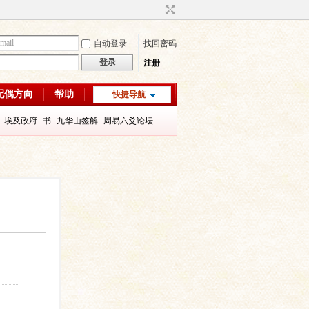
自动登录
找回密码
登录
注册
配偶方向
帮助
快捷导航
埃及政府
书
九华山签解
周易六爻论坛
字喜用神
八字教程
每日一理67
每日一理65