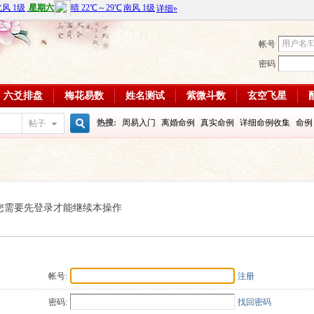
帐号
密码
六爻排盘
梅花易数
姓名测试
紫微斗数
玄空飞星
热搜:
周易入门
离婚命例
真实命例
详细命例收集
命例
帖子
搜
周易教学视频
富贵八字命例
大运
输赢如何
学习班
八
每日一理84
每日一理85
索
您需要先登录才能继续本操作
帐号:
注册
密码:
找回密码