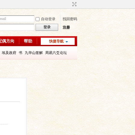
自动登录
找回密码
登录
注册
配偶方向
帮助
快捷导航
埃及政府
书
九华山签解
周易六爻论坛
字喜用神
八字教程
每日一理67
每日一理65