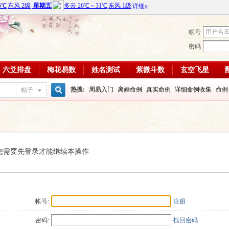
帐号
密码
六爻排盘
梅花易数
姓名测试
紫微斗数
玄空飞星
热搜:
周易入门
离婚命例
真实命例
详细命例收集
命例
帖子
搜
周易教学视频
富贵八字命例
大运
输赢如何
学习班
八
每日一理84
每日一理85
索
您需要先登录才能继续本操作
帐号:
注册
密码:
找回密码