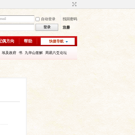
自动登录
找回密码
登录
注册
配偶方向
帮助
快捷导航
埃及政府
书
九华山签解
周易六爻论坛
字喜用神
八字教程
每日一理67
每日一理65