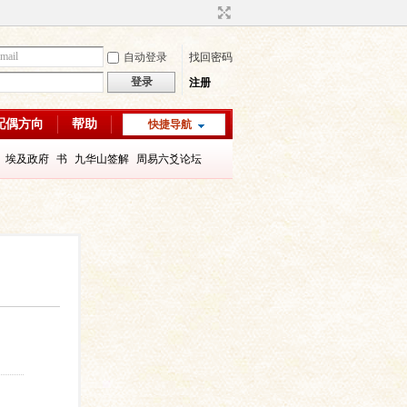
自动登录
找回密码
登录
注册
配偶方向
帮助
快捷导航
埃及政府
书
九华山签解
周易六爻论坛
字喜用神
八字教程
每日一理67
每日一理65