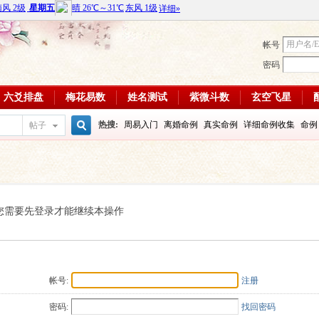
帐号
密码
六爻排盘
梅花易数
姓名测试
紫微斗数
玄空飞星
热搜:
周易入门
离婚命例
真实命例
详细命例收集
命例
帖子
搜
周易教学视频
富贵八字命例
大运
输赢如何
学习班
八
每日一理84
每日一理85
索
您需要先登录才能继续本操作
帐号:
注册
密码:
找回密码