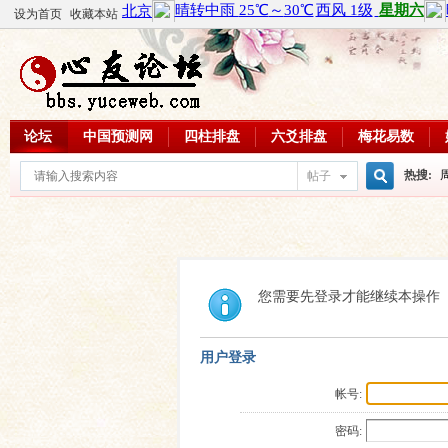
设为首页
收藏本站
论坛
中国预测网
四柱排盘
六爻排盘
梅花易数
热搜:
帖子
搜
周易教
每日一理
索
您需要先登录才能继续本操作
用户登录
帐号:
密码: