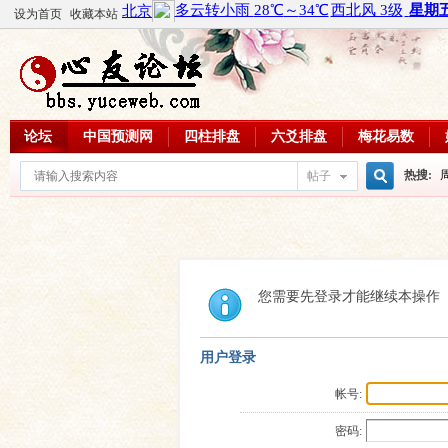
设为首页
收藏本站
论坛
中国预测网
四柱排盘
六爻排盘
梅花易数
热搜:
帖子
搜
周易教
每日一理
索
您需要先登录才能继续本操作
用户登录
帐号:
密码: