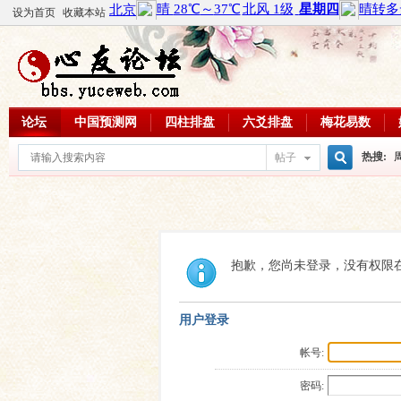
设为首页
收藏本站
论坛
中国预测网
四柱排盘
六爻排盘
梅花易数
热搜:
帖子
搜
周易教
每日一理
索
抱歉，您尚未登录，没有权限
用户登录
帐号:
密码: