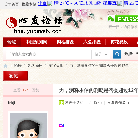
设为首页
收藏本站
扫一扫，访问微社
论坛
中国预测网
四柱排盘
六爻排盘
梅花易数
热搜:
帖子
搜
论坛
姓名择日
测字天地
力，测释永信的刑期是否会超过12年
周易教
每日一理
索
力，测释永信的刑期是否会超过12
查看:
177
|
回复:
1
心
»
›
›
›
fchji
发表于 2026-5-26 15:45
|
只看该作者