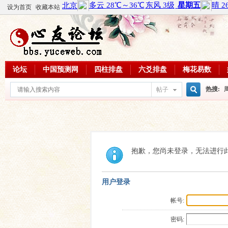
设为首页
收藏本站
论坛
中国预测网
四柱排盘
六爻排盘
梅花易数
热搜:
帖子
搜
周易教
每日一理
索
抱歉，您尚未登录，无法进行
用户登录
帐号:
密码: