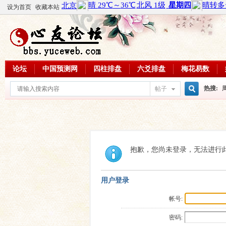
设为首页
收藏本站
论坛
中国预测网
四柱排盘
六爻排盘
梅花易数
热搜:
帖子
搜
周易教
每日一理
索
抱歉，您尚未登录，无法进行
用户登录
帐号:
密码: