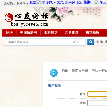
设为首页
收藏本站
论坛
中国预测网
四柱排盘
六爻排盘
梅花易数
热搜:
帖子
搜
周易教
每日一理
索
抱歉，您尚未登录，无法进行
用户登录
帐号:
密码: