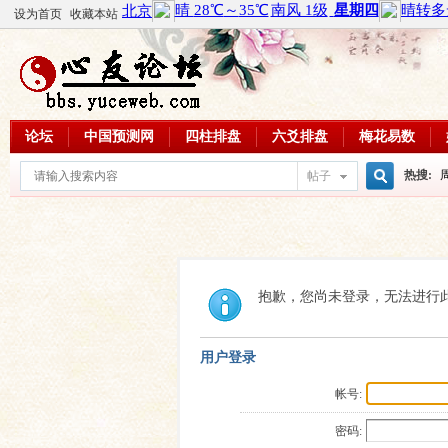
设为首页
收藏本站
论坛
中国预测网
四柱排盘
六爻排盘
梅花易数
热搜:
帖子
搜
周易教
每日一理
索
抱歉，您尚未登录，无法进行
用户登录
帐号:
密码: