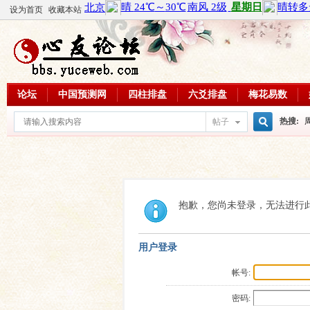
设为首页
收藏本站
论坛
中国预测网
四柱排盘
六爻排盘
梅花易数
热搜:
帖子
搜
周易教
每日一理
索
抱歉，您尚未登录，无法进行
用户登录
帐号:
密码: