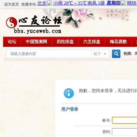
设为首页
收藏本站
论坛
中国预测网
四柱排盘
六爻排盘
梅花易数
热搜:
帖子
搜
周易教
每日一理
索
抱歉，您尚未登录，无法进行
用户登录
帐号:
密码: