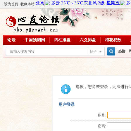
设为首页
收藏本站
论坛
中国预测网
四柱排盘
六爻排盘
梅花易数
热搜:
帖子
搜
周易教
每日一理
索
抱歉，您尚未登录，无法进行
用户登录
帐号:
密码: