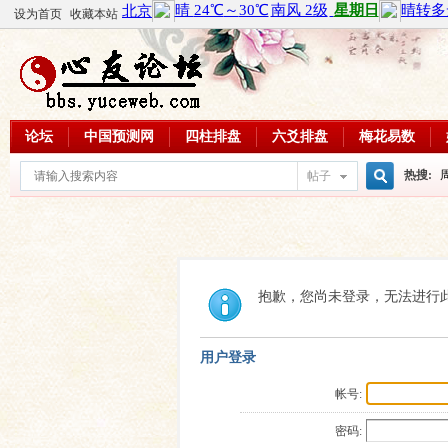
设为首页
收藏本站
论坛
中国预测网
四柱排盘
六爻排盘
梅花易数
热搜:
帖子
搜
周易教
每日一理
索
抱歉，您尚未登录，无法进行
用户登录
帐号:
密码: