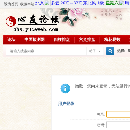
设为首页
收藏本站
论坛
中国预测网
四柱排盘
六爻排盘
梅花易数
热搜:
帖子
搜
周易教
每日一理
索
抱歉，您尚未登录，无法进行
用户登录
帐号:
密码: