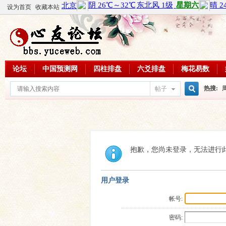
设为首页
收藏本站
论坛
中国预测网
四柱排盘
六爻排盘
梅花易数
热搜:
帖子
搜
周易教
每日一理
索
抱歉，您尚未登录，无法进行
用户登录
帐号:
密码: