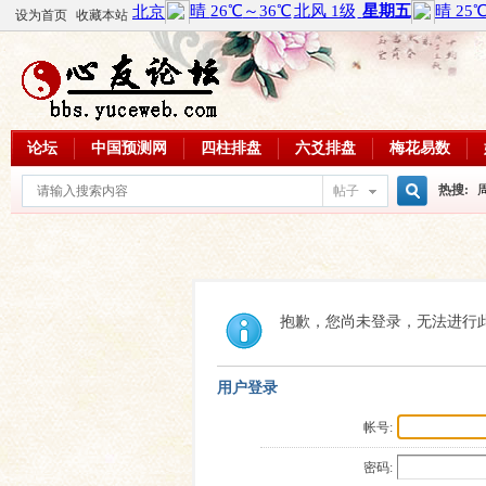
设为首页
收藏本站
论坛
中国预测网
四柱排盘
六爻排盘
梅花易数
热搜:
帖子
搜
周易教
每日一理
索
抱歉，您尚未登录，无法进行
用户登录
帐号:
密码: