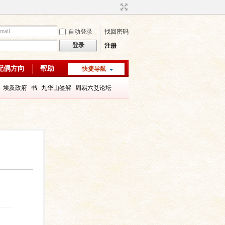
自动登录
找回密码
登录
注册
配偶方向
帮助
快捷导航
埃及政府
书
九华山签解
周易六爻论坛
字喜用神
八字教程
每日一理67
每日一理65