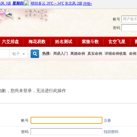
帐号
密码
六爻排盘
梅花易数
姓名测试
紫微斗数
玄空飞星
热搜:
周易入门
离婚命例
真实命例
详细命例收集
命例
帖子
搜
周易教学视频
富贵八字命例
大运
输赢如何
学习班
八
每日一理84
每日一理85
索
抱歉，您尚未登录，无法进行此操作
帐号:
注册
密码:
找回密码