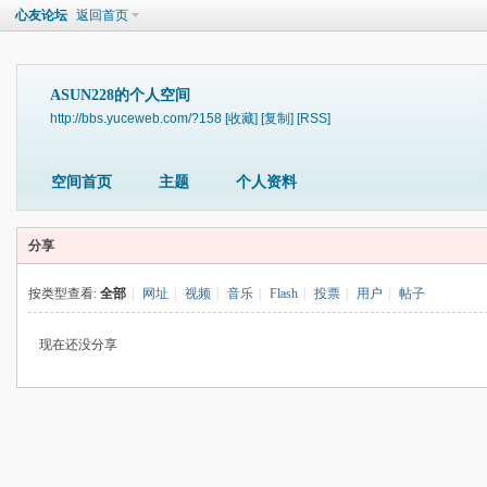
心友论坛
返回首页
ASUN228的个人空间
http://bbs.yuceweb.com/?158
[收藏]
[复制]
[RSS]
空间首页
主题
个人资料
分享
按类型查看:
全部
|
网址
|
视频
|
音乐
|
Flash
|
投票
|
用户
|
帖子
现在还没分享