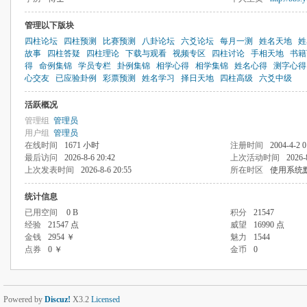
管理以下版块
四柱论坛
四柱预测
比赛预测
八卦论坛
六爻论坛
每月一测
姓名天地
姓
故事
四柱答疑
四柱理论
下载与观看
视频专区
四柱讨论
手相天地
书籍
得
命例集锦
学员专栏
卦例集锦
相学心得
相学集锦
姓名心得
测字心得
心交友
已应验卦例
彩票预测
姓名学习
择日天地
四柱高级
六爻中级
活跃概况
管理组
管理员
用户组
管理员
在线时间
1671 小时
注册时间
2004-4-2 0
最后访问
2026-8-6 20:42
上次活动时间
2026-
上次发表时间
2026-8-6 20:55
所在时区
使用系统
统计信息
已用空间
0 B
积分
21547
经验
21547 点
威望
16990 点
金钱
2954 ￥
魅力
1544
点券
0 ￥
金币
0
Powered by
Discuz!
X3.2
Licensed