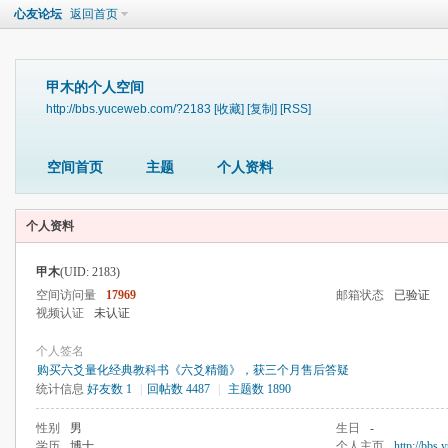
心友论坛
返回首页
甲木的个人空间
http://bbs.yuceweb.com/?2183
[收藏]
[复制]
[RSS]
空间首页
主题
个人资料
个人资料
甲木
(UID: 2183)
空间访问量
17969
邮箱状态
已验证
视频认证
未认证
个人签名
购买六爻量化经典教科书《六爻精髓》，获三个月售后答疑
统计信息
好友数 1
|
回帖数 4487
|
主题数 1890
性别
男
生日
-
学历
博士
个人主页
http://bbs