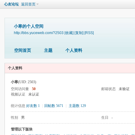
心友论坛
返回首页
小寒的个人空间
http://bbs.yuceweb.com/?2503
[收藏]
[复制]
[RSS]
空间首页
主题
个人资料
个人资料
小寒
(UID: 2503)
空间访问量
50
邮箱状态
未验证
视频认证
未认证
统计信息
好友数 1
|
回帖数 5671
|
主题数 129
性别
男
生日
-
管理以下版块