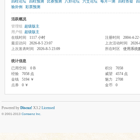
四柱论坛
四柱预测
比赛预测
八卦论坛
六爻论坛
每月一测
四柱答疑
四
验卦例
彩票预测
活跃概况
管理组
超级版主
用户组
超级版主
在线时间
1117 小时
注册时间
2004-4-22 
最后访问
2026-8-5 23:07
上次活动时间
2026-
上次发表时间
2026-8-5 23:09
所在时区
使用系统
统计信息
已用空间
0 B
积分
7058
经验
7058 点
威望
4574 点
金钱
5194 ￥
魅力
2708
点券
0 ￥
金币
0
Powered by
Discuz!
X3.2
Licensed
© 2001-2013
Comsenz Inc.