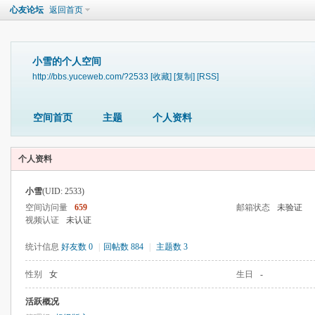
心友论坛
返回首页
小雪的个人空间
http://bbs.yuceweb.com/?2533
[收藏]
[复制]
[RSS]
空间首页
主题
个人资料
个人资料
小雪
(UID: 2533)
空间访问量
659
邮箱状态
未验证
视频认证
未认证
统计信息
好友数 0
|
回帖数 884
|
主题数 3
性别
女
生日
-
活跃概况