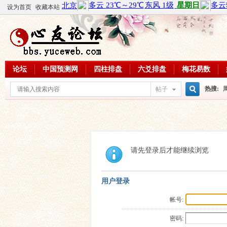
设为首页
收藏本站
论坛
中国预测网
四柱排盘
六爻排盘
梅花易数
热搜:
帖子
搜
周易教
每日一理
索
请先登录后才能继续浏览
用户登录
帐号:
密码: