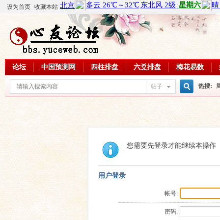
设为首页
收藏本站
论坛
中国预测网
四柱排盘
六爻排盘
梅花易数
热搜:
帖子
搜
周易教
每日一理
索
您需要先登录才能继续本操作
用户登录
帐号:
密码: