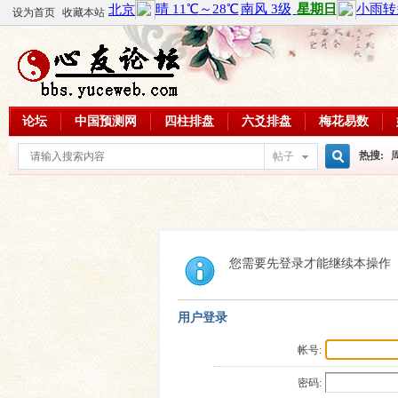
设为首页
收藏本站
论坛
中国预测网
四柱排盘
六爻排盘
梅花易数
热搜:
帖子
搜
周易教
每日一理
索
您需要先登录才能继续本操作
用户登录
帐号:
密码: