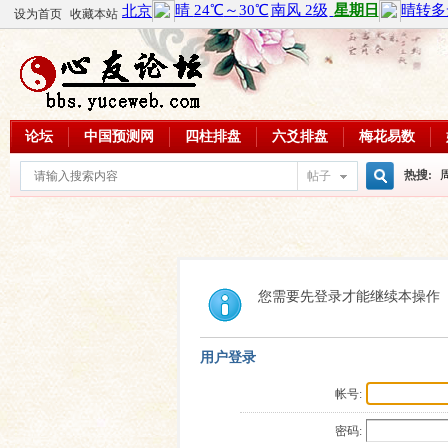
设为首页
收藏本站
论坛
中国预测网
四柱排盘
六爻排盘
梅花易数
热搜:
帖子
搜
周易教
每日一理
索
您需要先登录才能继续本操作
用户登录
帐号:
密码: