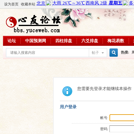
设为首页
收藏本站
论坛
中国预测网
四柱排盘
六爻排盘
梅花易数
热搜:
帖子
搜
周易教
每日一理
索
您需要先登录才能继续本操作
用户登录
帐号:
密码: