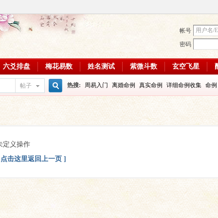
帐号
密码
六爻排盘
梅花易数
姓名测试
紫微斗数
玄空飞星
热搜:
周易入门
离婚命例
真实命例
详细命例收集
命例
帖子
搜
周易教学视频
富贵八字命例
大运
输赢如何
学习班
八
每日一理84
每日一理85
索
未定义操作
[ 点击这里返回上一页 ]