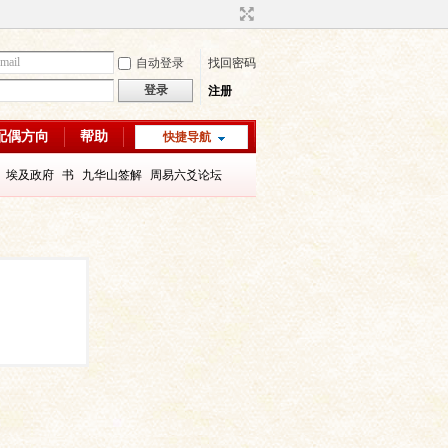
自动登录
找回密码
登录
注册
配偶方向
帮助
快捷导航
埃及政府
书
九华山签解
周易六爻论坛
字喜用神
八字教程
每日一理67
每日一理65