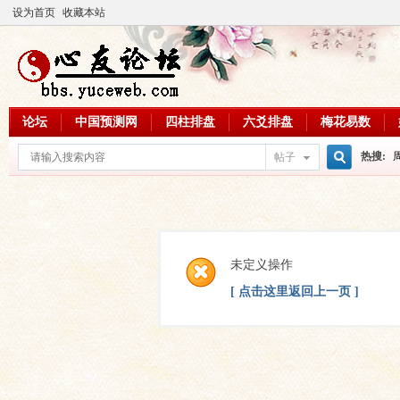
设为首页
收藏本站
论坛
中国预测网
四柱排盘
六爻排盘
梅花易数
热搜:
帖子
搜
周易教
每日一理
索
未定义操作
[ 点击这里返回上一页 ]