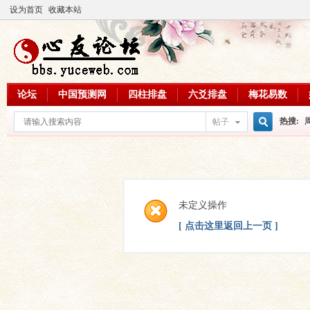
设为首页
收藏本站
论坛
中国预测网
四柱排盘
六爻排盘
梅花易数
热搜:
帖子
搜
周易教
每日一理
索
未定义操作
[ 点击这里返回上一页 ]