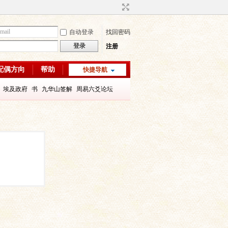
自动登录
找回密码
登录
注册
配偶方向
帮助
快捷导航
埃及政府
书
九华山签解
周易六爻论坛
字喜用神
八字教程
每日一理67
每日一理65