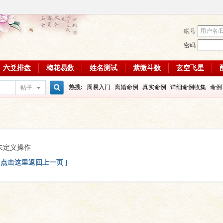
帐号
密码
六爻排盘
梅花易数
姓名测试
紫微斗数
玄空飞星
热搜:
周易入门
离婚命例
真实命例
详细命例收集
命例
帖子
搜
周易教学视频
富贵八字命例
大运
输赢如何
学习班
八
每日一理84
每日一理85
索
未定义操作
[ 点击这里返回上一页 ]