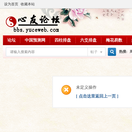
设为首页
收藏本站
论坛
中国预测网
四柱排盘
六爻排盘
梅花易数
热搜:
帖子
搜
周易教
每日一理
索
未定义操作
[ 点击这里返回上一页 ]