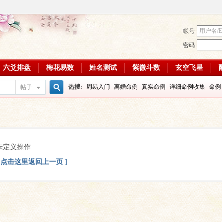
帐号
密码
六爻排盘
梅花易数
姓名测试
紫微斗数
玄空飞星
热搜:
周易入门
离婚命例
真实命例
详细命例收集
命例
帖子
搜
周易教学视频
富贵八字命例
大运
输赢如何
学习班
八
每日一理84
每日一理85
索
未定义操作
[ 点击这里返回上一页 ]