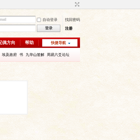
自动登录
找回密码
登录
注册
配偶方向
帮助
快捷导航
埃及政府
书
九华山签解
周易六爻论坛
字喜用神
八字教程
每日一理67
每日一理65