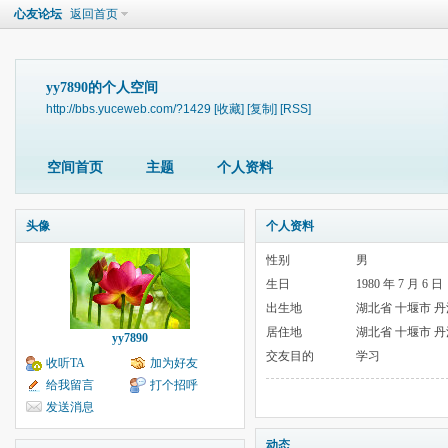
心友论坛
返回首页
yy7890的个人空间
http://bbs.yuceweb.com/?1429
[收藏]
[复制]
[RSS]
空间首页
主题
个人资料
头像
个人资料
性别
男
生日
1980 年 7 月 6 日
出生地
湖北省 十堰市 
居住地
湖北省 十堰市 
yy7890
交友目的
学习
收听TA
加为好友
给我留言
打个招呼
发送消息
动态