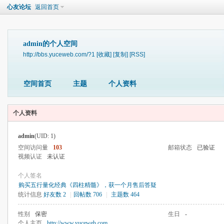
心友论坛
返回首页
admin的个人空间
http://bbs.yuceweb.com/?1
[收藏]
[复制]
[RSS]
空间首页
主题
个人资料
个人资料
admin
(UID: 1)
空间访问量
103
邮箱状态
已验证
视频认证
未认证
个人签名
购买五行量化经典《四柱精髓》，获一个月售后答疑
统计信息
好友数 2
|
回帖数 706
|
主题数 464
性别
保密
生日
-
个人主页
http://www.yuceweb.com