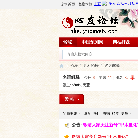
设为首页
收藏本站
论坛
中国预测网
四柱排盘
论坛
四柱论坛
名词解释
名词解释
今日:
0
|
主题:
11
|
排名:
32
版主:
admin
,
天蓝
心
»
›
›
全部主题
最新
热门
热帖
精华
更多
公告:
敬请大家关注新号“甲木量化
敬请大家关注新号“甲木量化”