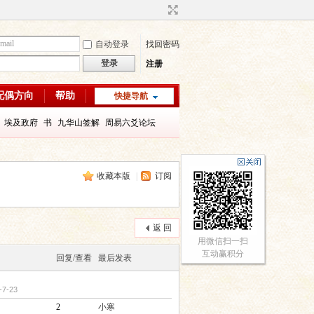
自动登录
找回密码
登录
注册
配偶方向
帮助
快捷导航
埃及政府
书
九华山签解
周易六爻论坛
字喜用神
八字教程
每日一理67
每日一理65
收藏本版
|
订阅
返 回
用微信扫一扫
互动赢积分
回复/查看
最后发表
-7-23
2
小寒