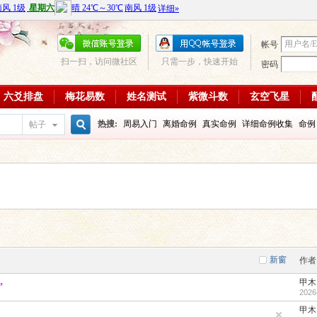
帐号
扫一扫，访问微社区
只需一步，快速开始
密码
六爻排盘
梅花易数
姓名测试
紫微斗数
玄空飞星
热搜:
周易入门
离婚命例
真实命例
详细命例收集
命例
帖子
搜
周易教学视频
富贵八字命例
大运
输赢如何
学习班
八
每日一理84
每日一理85
索
新窗
作者
甲木
”
2026
甲木