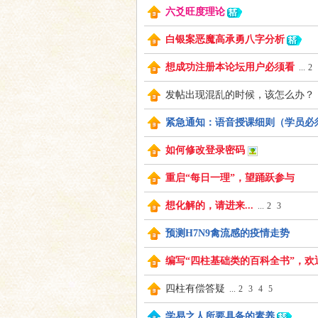
坛
六爻旺度理论
白银案恶魔高承勇八字分析
想成功注册本论坛用户必须看
...
2
发帖出现混乱的时候，该怎么办？
紧急通知：语音授课细则（学员必
如何修改登录密码
重启“每日一理”，望踊跃参与
想化解的，请进来...
...
2
3
预测H7N9禽流感的疫情走势
编写“四柱基础类的百科全书”，欢
四柱有偿答疑
...
2
3
4
5
学易之人所要具备的素养