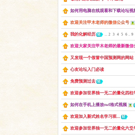
如何用电脑在线观看和下载论坛视
友
欢迎关注甲木老师的微信公众号
我的化解经历
...
2
3
4
5
6
..
9
欢迎大家关注甲木老师的最新微信
又发现一个假冒中国预测网的网站
心友论坛入门必读
论
免费预测过去
欢迎参加世界独一无二的量化四柱学习
如何在手机上播放swf格式视频
欢迎加入新式姓名学习班...
欢迎参加世界独一无二的量化六爻