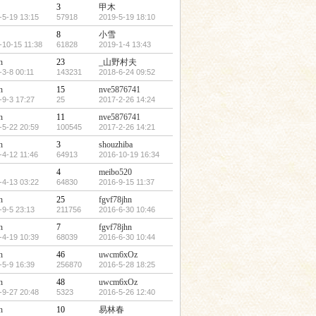
3
甲木
-5-19 13:15
57918
2019-5-19 18:10
8
小雪
-10-15 11:38
61828
2019-1-4 13:43
n
23
_山野村夫
-3-8 00:11
143231
2018-6-24 09:52
n
15
nve5876741
-9-3 17:27
25
2017-2-26 14:24
n
11
nve5876741
-5-22 20:59
100545
2017-2-26 14:21
n
3
shouzhiba
-4-12 11:46
64913
2016-10-19 16:34
4
meibo520
-4-13 03:22
64830
2016-9-15 11:37
n
25
fgvf78jhn
-9-5 23:13
211756
2016-6-30 10:46
n
7
fgvf78jhn
-4-19 10:39
68039
2016-6-30 10:44
n
46
uwcm6xOz
-5-9 16:39
256870
2016-5-28 18:25
n
48
uwcm6xOz
-9-27 20:48
5323
2016-5-26 12:40
n
10
易林春