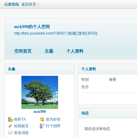
心友论坛
返回首页
mck990的个人空间
http://bbs.yuceweb.com/?36507
[收藏]
[复制]
[RSS]
空间首页
主题
个人资料
头像
个人资料
性别
保密
生日
mck990
动态
收听TA
加为好友
给我留言
打个招呼
现在还没有动态
发送消息