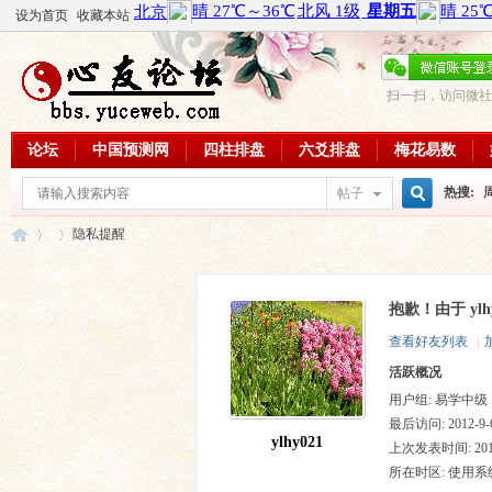
设为首页
收藏本站
扫一扫，访问微社
论坛
中国预测网
四柱排盘
六爻排盘
梅花易数
热搜:
帖子
搜
隐私提醒
周易教
每日一理
抱歉！由于 yl
索
心
›
›
查看好友列表
|
活跃概况
用户组:
易学中级
最后访问: 2012-9-6
ylhy021
上次发表时间: 2012-
所在时区: 使用