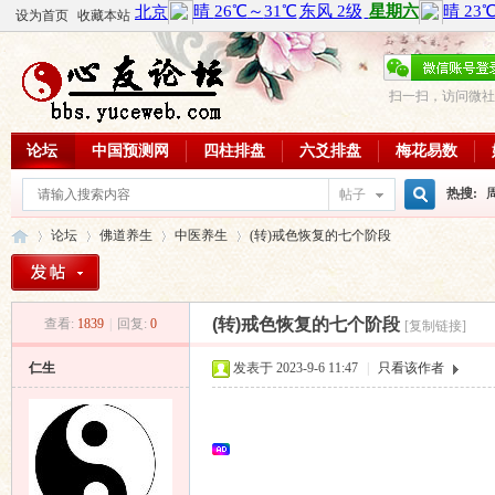
设为首页
收藏本站
扫一扫，访问微社
论坛
中国预测网
四柱排盘
六爻排盘
梅花易数
热搜:
帖子
搜
论坛
佛道养生
中医养生
(转)戒色恢复的七个阶段
周易教
每日一理
索
(转)戒色恢复的七个阶段
查看:
1839
|
回复:
0
[复制链接]
心
»
›
›
›
仁生
发表于 2023-9-6 11:47
|
只看该作者