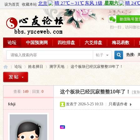
设为首页
收藏本站
扫一扫，访问微社
论坛
中国预测网
四柱排盘
六爻排盘
梅花易数
热搜:
帖子
搜
论坛
姓名择日
测字天地
这个板块已经沉寂整整10年了！
周易教
每日一理
索
这个板块已经沉寂整整10年了！
查看:
149
|
回复:
0
[复
心
»
›
›
›
fchji
发表于 2026-5-25 10:33
|
只看该作者