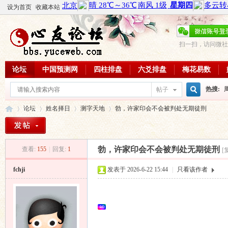
设为首页
收藏本站
扫一扫，访问微社
论坛
中国预测网
四柱排盘
六爻排盘
梅花易数
热搜:
帖子
搜
论坛
姓名择日
测字天地
勃，许家印会不会被判处无期徒刑
周易教
每日一理
索
勃，许家印会不会被判处无期徒刑
查看:
155
|
回复:
1
[
心
»
›
›
›
fchji
发表于 2026-6-22 15:44
|
只看该作者