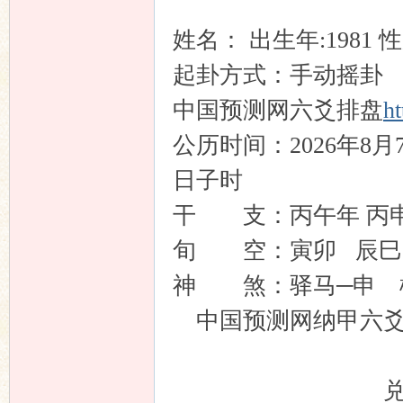
姓名： 出生年:1981
起卦方式：手动摇卦
中国预测网六爻排盘
h
公历时间：2026年8
日子时
干 支：丙午年 丙
旬 空：寅卯 辰
神 煞：驿马─申 
中国预测网纳甲六爻
兑宫：雷泽