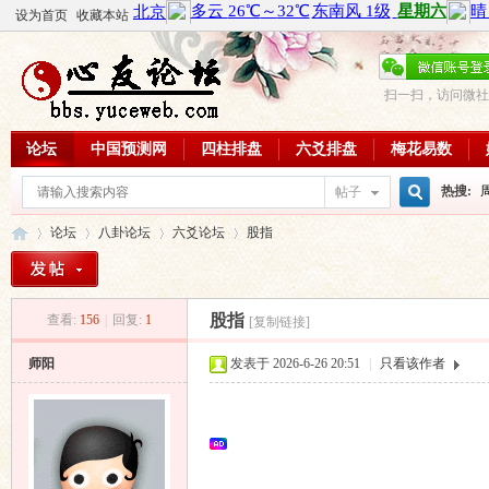
设为首页
收藏本站
扫一扫，访问微社
论坛
中国预测网
四柱排盘
六爻排盘
梅花易数
热搜:
帖子
搜
论坛
八卦论坛
六爻论坛
股指
周易教
每日一理
索
股指
查看:
156
|
回复:
1
[复制链接]
心
»
›
›
›
师阳
发表于 2026-6-26 20:51
|
只看该作者