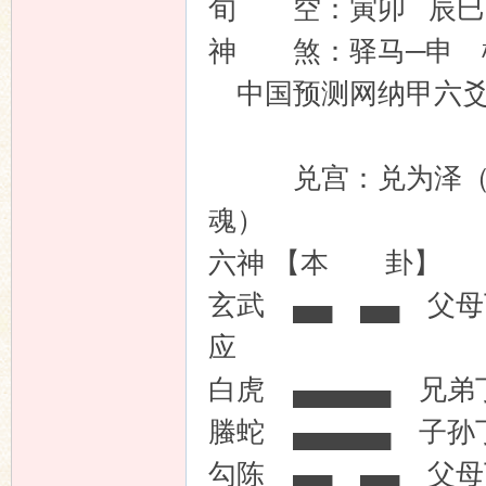
旬 空：寅卯 辰
神 煞：驿马─申 
中国预测网纳甲六爻
兑宫：兑为泽（
魂）
六神 【本
玄武 ▄▄ ▄▄ 
应
白虎 ▄▄▄▄▄ 
螣蛇 ▄▄▄▄▄
勾陈 ▄▄ ▄▄ 