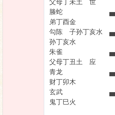
父母丁未土 世
螣蛇 ▄▄ ▄▄
弟丁酉金
勾陈 子孙丁亥水 
孙丁亥水
朱雀 ▄▄ ▄
父母丁丑土 应
青龙 ▄▄▄▄
财丁卯木
玄武 ▄▄▄▄
鬼丁巳火