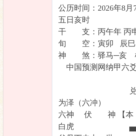
公历时间：2026年8
五日亥时
干 支：丙午年 丙
旬 空：寅卯 辰
神 煞：驿马─亥 
中国预测网纳甲六爻
兑宫：雷泽
为泽（六冲）
六神 伏 神
白虎 ▄▄ ▄