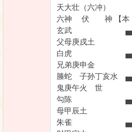
天大壮（六冲）
六神 伏 神
玄武 ▄▄ ▄
父母庚戌土
白虎 ▄▄ 
兄弟庚申金
螣蛇 子孙丁亥水 
鬼庚午火 世
勾陈 ▄▄ ▄▄
母甲辰土
朱雀 ▄▄▄▄