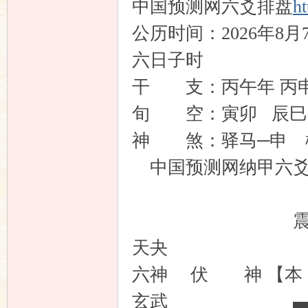
中国预测网六爻排盘
h
公历时间：2026年8
六日子时
干 支：丙午年 丙
旬 空：寅卯 辰
神 煞：驿马─申 
中国预测网纳甲六爻
震宫：泽雷
天夬
六神 伏 神
玄武 ▄▄ ▄