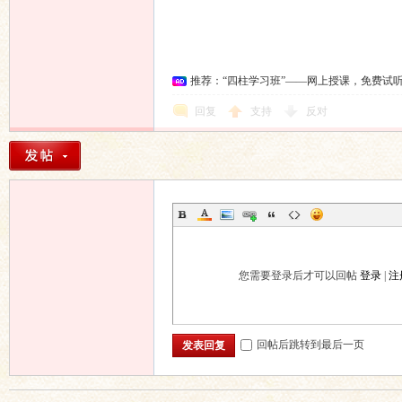
推荐：“四柱学习班”——网上授课，免费试
回复
支持
反对
您需要登录后才可以回帖
登录
|
注
回帖后跳转到最后一页
发表回复