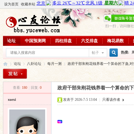
设为首页
收藏本站
扫一扫，访问微社
论坛
中国预测网
四柱排盘
六爻排盘
梅花易数
热搜:
帖子
搜
论坛
八卦论坛
每月一测
政府干部朱刚花钱养着一个算命的下蛊,对
周易教
每日一理
索
政府干部朱刚花钱养着一个算命的下
查看:
180
|
回复:
0
心
»
›
›
›
xuexi
发表于 2026-7-5 13:04
|
只看该作者