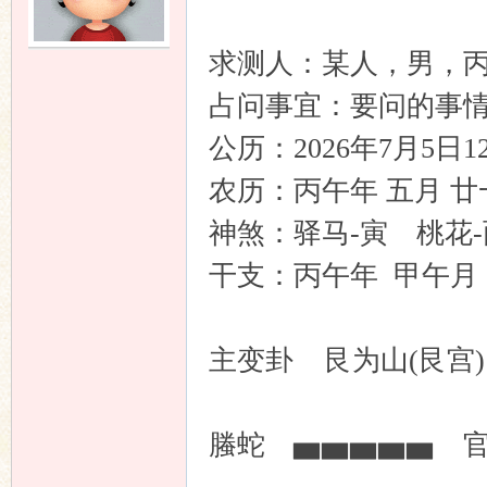
求测人：某人，男，丙寅
友
占问事宜：要问的事
公历：2026年7月5日
农历：丙午年 五月 廿
神煞：驿马-寅 桃花-
干支：丙午年 甲午月 
论
主变卦 艮为山(艮宫) 
螣蛇 ▅▅▅▅▅ 