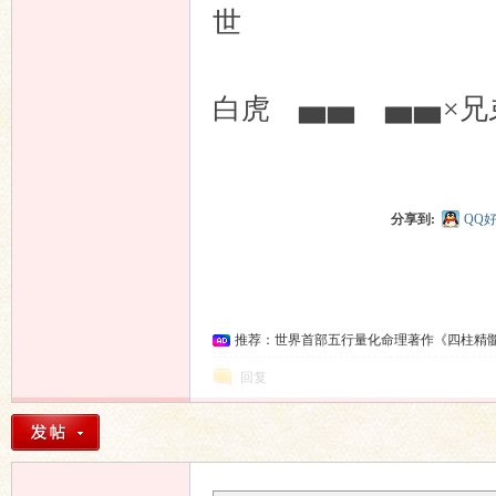
世
白虎 ▅▅ ▅▅
分享到:
QQ
推荐：世界首部五行量化命理著作《四柱精
回复