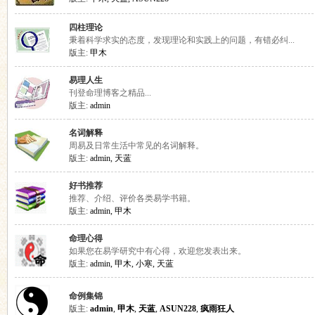
坛
四柱理论
秉着科学求实的态度，发现理论和实践上的问题，有错必纠...
版主:
甲木
易理人生
刊登命理博客之精品...
版主:
admin
名词解释
周易及日常生活中常见的名词解释。
版主:
admin
,
天蓝
好书推荐
推荐、介绍、评价各类易学书籍。
版主:
admin
,
甲木
命理心得
如果您在易学研究中有心得，欢迎您发表出来。
版主:
admin
,
甲木
,
小寒
,
天蓝
命例集锦
版主:
admin
,
甲木
,
天蓝
,
ASUN228
,
疯雨狂人