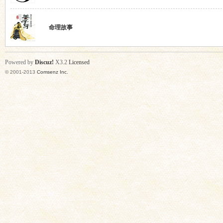
命理故事
Powered by
Discuz!
X3.2
Licensed
© 2001-2013
Comsenz Inc.