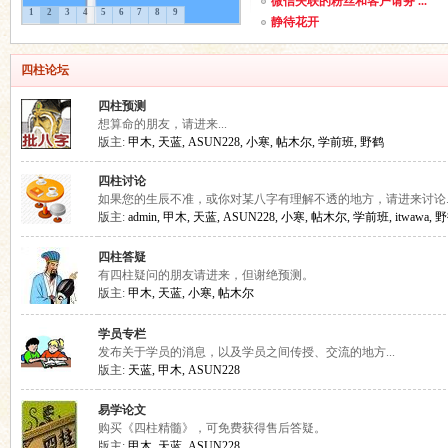
微信失联的粉丝和客户请务 ...
1
2
3
4
5
6
7
8
9
静待花开
友
四柱论坛
四柱预测
想算命的朋友，请进来...
版主:
甲木
,
天蓝
,
ASUN228
,
小寒
,
帖木尔
,
学前班
,
野鹤
四柱讨论
如果您的生辰不准，或你对某八字有理解不透的地方，请进来讨论..
版主:
admin
,
甲木
,
天蓝
,
ASUN228
,
小寒
,
帖木尔
,
学前班
,
itwawa
,
野
论
四柱答疑
有四柱疑问的朋友请进来，但谢绝预测。
版主:
甲木
,
天蓝
,
小寒
,
帖木尔
学员专栏
发布关于学员的消息，以及学员之间传授、交流的地方...
版主:
天蓝
,
甲木
,
ASUN228
易学论文
购买《四柱精髓》，可免费获得售后答疑。
版主:
甲木
,
天蓝
,
ASUN228