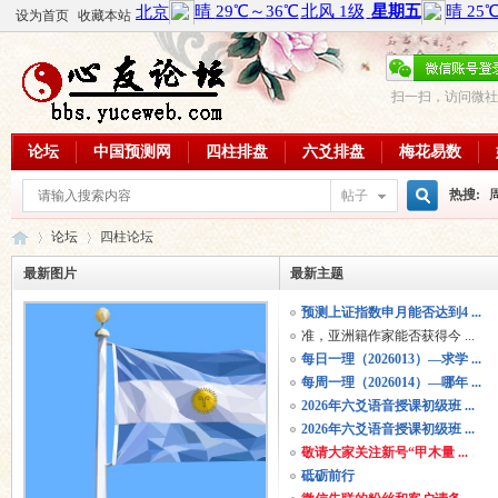
设为首页
收藏本站
扫一扫，访问微社
论坛
中国预测网
四柱排盘
六爻排盘
梅花易数
热搜:
帖子
搜
论坛
四柱论坛
周易教
最新图片
最新主题
每日一理
预测上证指数申月能否达到4 ...
索
心
»
›
准，亚洲籍作家能否获得今 ...
每日一理（2026013）—求学 ...
每周一理（2026014）—哪年 ...
2026年六爻语音授课初级班 ...
2026年六爻语音授课初级班 ...
敬请大家关注新号“甲木量 ...
砥砺前行