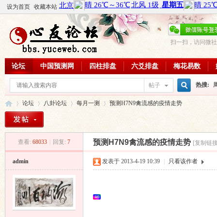
设为首页
收藏本站
扫一扫，访问微社
论坛
中国预测网
四柱排盘
六爻排盘
梅花易数
热搜:
帖子
搜
论坛
八卦论坛
每月一测
预测H7N9禽流感的疫情走势
周易教
每日一理
索
预测H7N9禽流感的疫情走势
查看:
68033
|
回复:
7
[复制链接
心
»
›
›
›
admin
发表于 2013-4-19 10:39
|
只看该作者