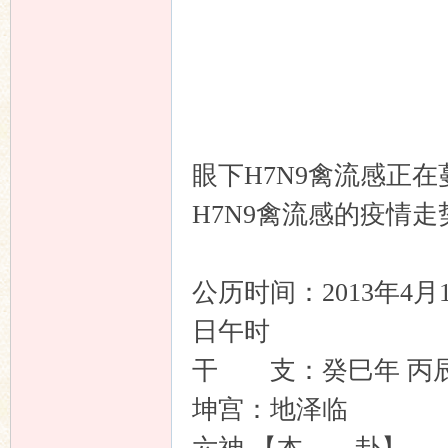
友
眼下H7N9禽流感正
H7N9禽流感的疫情走
论
公历时间：2013年4
日午时
干 支：癸巳年 丙
坤宫：地泽临